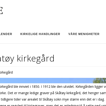
LENDER
KIRKELIGE HANDLINGER
VÅRE MENIGHETER
tøy kirkegård
kirkegård
irkegård ble innviet i 1850. I 1912 ble den utvidet. Kirkegården ligger 
kirke. Det er mange ledige graver på Skåtøy kirkegård, det henger s
 tidligere tider var arealet til Skåtøy sokn mye større enn det er i dag.
vene er regulert til kistegraver, men det er anledning til å sette ned urn