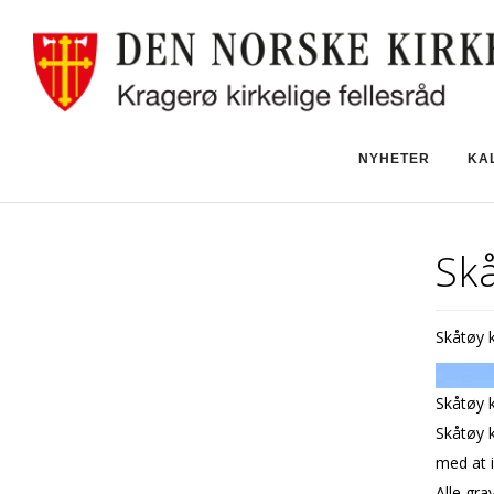
NYHETER
KA
Skå
Skåtøy 
Skåtøy k
Skåtøy 
med at i
Alle gra