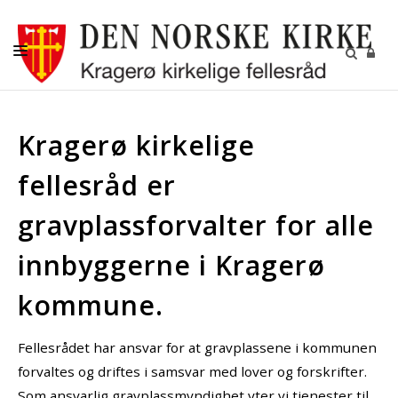
NYHETER
Kragerø kirkelige
KALENDER
fellesråd er
KIRKELIGE HANDLINGER
VÅRE MENIGHETER
gravplassforvalter for alle
AKTIVITETER
innbyggerne i Kragerø
KONTAKTINFORMASJON
kommune.
GRAVFERD
Fellesrådet har ansvar for at gravplassene i kommunen
forvaltes og driftes i samsvar med lover og forskrifter.
Som ansvarlig gravplassmyndighet yter vi tjenester til